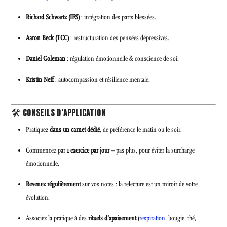
Richard Schwartz (IFS)
: intégration des parts blessées.
Aaron Beck (TCC)
: restructuration des pensées dépressives.
Daniel Goleman
: régulation émotionnelle & conscience de soi.
Kristin Neff
: autocompassion et résilience mentale.
🛠️
CONSEILS D’APPLICATION
Pratiquez
dans un carnet dédié
, de préférence le matin ou le soir.
Commencez par
1 exercice par jour
– pas plus, pour éviter la surcharge
émotionnelle.
Revenez régulièrement
sur vos notes : la relecture est un miroir de votre
évolution.
Associez la pratique à des
rituels d’apaisement
(
respiration
, bougie, thé,