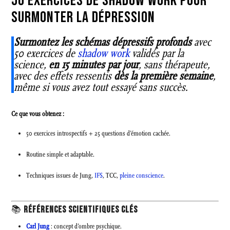
50 EXERCICES DE SHADOW WORK POUR
SURMONTER LA DÉPRESSION
Surmontez les schémas dépressifs profonds
avec
50 exercices de
shadow work
validés par la
science,
en 15 minutes par jour
, sans thérapeute,
avec des effets ressentis
dès la première semaine
,
même si vous avez tout essayé sans succès.
Ce que vous obtenez :
50 exercices introspectifs + 25 questions d’émotion cachée.
Routine simple et adaptable.
Techniques issues de Jung,
IFS
, TCC,
pleine conscience
.
📚
RÉFÉRENCES SCIENTIFIQUES CLÉS
Carl Jung
: concept d’ombre psychique.