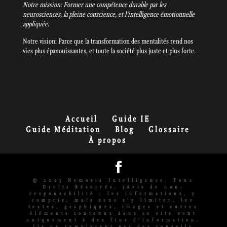
Notre mission: Former une compétence durable par les
neurosciences, la pleine conscience, et l’intelligence émotionnelle
appliquée.
Notre vision: Parce que la transformation des mentalités rend nos
vies plus épanouissantes, et toute la société plus juste et plus forte.
Accueil
Guide IE
Guide Méditation
Blog
Glossaire
À propos
© 2025 Nemosia Intelligence. Tous
Droits Réservés. (Avis de non-
responsabilité : les informations, y
compris, mais sans s'y limiter, les
textes, graphiques, images et autres
éléments contenus dans ce site sont
uniquement à des fins d'information.
Ils ne remplacent pas des conseils