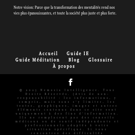
Notre vision: Parce que la transformation des mentalités rend nos
vies plus épanouissantes, et toute la société plus juste et plus forte.
Accueil
Guide IE
Guide Méditation
Blog
Glossaire
À propos
© 2025 Nemosia Intelligence. Tous
Droits Réservés. (Avis de non-
responsabilité : les informations, y
compris, mais sans s'y limiter, les
textes, graphiques, images et autres
éléments contenus dans ce site sont
uniquement à des fins d'information.
Ils ne remplacent pas des conseils
médicaux ou de santé indépendants et
professionnels adaptés à votre
situation spécifique. Si vous
rencontrez des difficultés