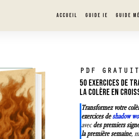
ACCUEIL
GUIDE IE
GUIDE M
PDF GRATUI
50 EXERCICES DE T
LA COLÈRE EN CROI
Transformez votre colè
exercices de
shadow wo
avec
des premiers signe
la première semaine
, m