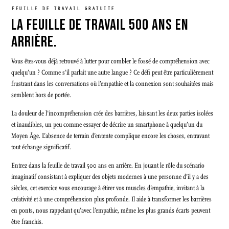
FEUILLE DE TRAVAIL GRATUITE
LA FEUILLE DE TRAVAIL 500 ANS EN
ARRIÈRE.
Vous êtes-vous déjà retrouvé à lutter pour combler le fossé de compréhension avec
quelqu’un ? Comme s’il parlait une autre langue ? Ce défi peut être particulièrement
frustrant dans les conversations où l’empathie et la connexion sont souhaitées mais
semblent hors de portée.
La douleur de l’incompréhension crée des barrières, laissant les deux parties isolées
et inaudibles, un peu comme essayer de décrire un smartphone à quelqu’un du
Moyen Âge. L’absence de terrain d’entente complique encore les choses, entravant
tout échange significatif.
Entrez dans la feuille de travail 500 ans en arrière. En jouant le rôle du scénario
imaginatif consistant à expliquer des objets modernes à une personne d’il y a des
siècles, cet exercice vous encourage à étirer vos muscles d’empathie, invitant à la
créativité et à une compréhension plus profonde. Il aide à transformer les barrières
en ponts, nous rappelant qu’avec l’empathie, même les plus grands écarts peuvent
être franchis.