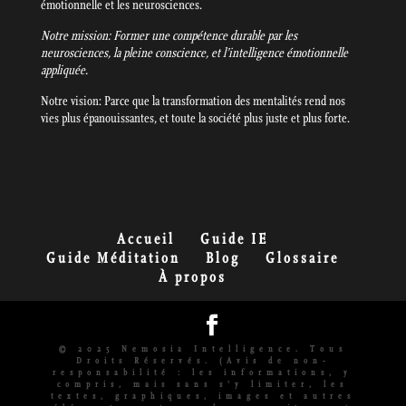
émotionnelle et les neurosciences.
Notre mission: Former une compétence durable par les
neurosciences, la pleine conscience, et l’intelligence émotionnelle
appliquée.
Notre vision: Parce que la transformation des mentalités rend nos
vies plus épanouissantes, et toute la société plus juste et plus forte.
Accueil
Guide IE
Guide Méditation
Blog
Glossaire
À propos
© 2025 Nemosia Intelligence. Tous
Droits Réservés. (Avis de non-
responsabilité : les informations, y
compris, mais sans s'y limiter, les
textes, graphiques, images et autres