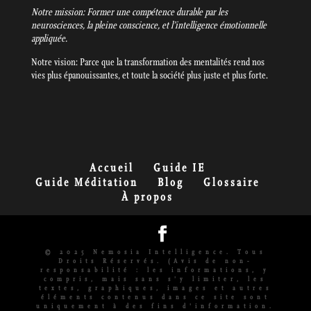
Notre mission: Former une compétence durable par les
neurosciences, la pleine conscience, et l’intelligence émotionnelle
appliquée.
Notre vision: Parce que la transformation des mentalités rend nos
vies plus épanouissantes, et toute la société plus juste et plus forte.
Accueil
Guide IE
Guide Méditation
Blog
Glossaire
À propos
© 2025 Nemosia Intelligence. Tous
Droits Réservés. (Avis de non-
responsabilité : les informations, y
compris, mais sans s'y limiter, les
textes, graphiques, images et autres
éléments contenus dans ce site sont
uniquement à des fins d'information.