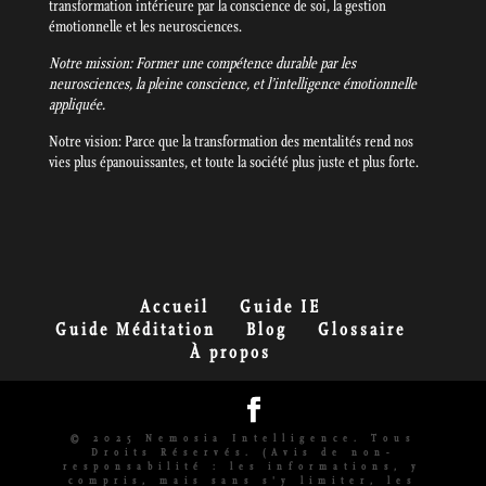
transformation intérieure par la conscience de soi, la gestion
émotionnelle et les neurosciences.
Notre mission: Former une compétence durable par les
neurosciences, la pleine conscience, et l’intelligence émotionnelle
appliquée.
Notre vision: Parce que la transformation des mentalités rend nos
vies plus épanouissantes, et toute la société plus juste et plus forte.
Accueil
Guide IE
Guide Méditation
Blog
Glossaire
À propos
© 2025 Nemosia Intelligence. Tous
Droits Réservés. (Avis de non-
responsabilité : les informations, y
compris, mais sans s'y limiter, les