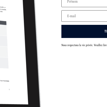
T
Nous respectons la vie privée. Veuillez lir