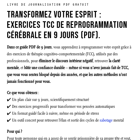
LIVRE DE JOURNALISATION PDF GRATUIT
TRANSFORMEZ VOTRE ESPRIT :
EXERCICES TCC DE REPROGRAMMATION
CÉRÉBRALE EN 9 JOURS (PDF).
Dans ce guide PDF de 9 jours
, vous apprendrez à reprogrammer votre esprit grâce à
des exercices de thérapie cognitivo-comportementale (TCC), utilisés par des
professionnels, pour
éliminer le discours intérieur négatif
, retrouver
la clarté
mentale
, et
bâtir une confiance durable
–
même si vous n’avez jamais fait de TCC,
que vous vous sentez bloqué depuis des années, et que les autres méthodes n’ont
jamais fonctionné pour vous.
Ce que vous obtenez
:
✔️ Un plan clair sur 9 jours, scientifiquement structuré
✔️ Des exercices progressifs pour transformer vos pensées automatiques
✔️ Un format guidé facile à suivre, même en période de stress
✔️ Un outil concret pour retrouver l’élan et sortir des cycles de
sabotage
mental
Pour qui ?
Pour toute personne qui en a assez de se sentir prisonnière de sa propre tête et veut,