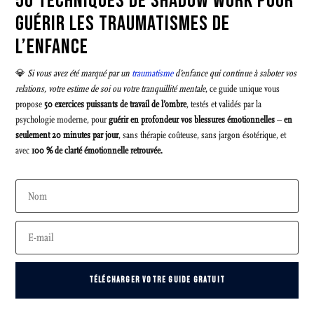
50 TECHNIQUES DE SHADOW WORK POUR
GUÉRIR LES TRAUMATISMES DE
L’ENFANCE
💎
Si vous avez été marqué par un
traumatisme
d’enfance qui continue à saboter vos
relations, votre estime de soi ou votre tranquillité mentale
, ce guide unique vous
propose
50 exercices puissants de travail de l’ombre
, testés et validés par la
psychologie moderne, pour
guérir en profondeur vos blessures émotionnelles
–
en
seulement 20 minutes par jour
, sans thérapie coûteuse, sans jargon ésotérique, et
avec
100 % de clarté émotionnelle retrouvée.
TÉLÉCHARGER VOTRE GUIDE GRATUIT