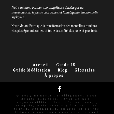
Notre mission: Former une compétence durable par les
neurosciences, la pleine conscience, et l’intelligence émotionnelle
appliquée.
Notre vision: Parce que la transformation des mentalités rend nos
vies plus épanouissantes, et toute la société plus juste et plus forte.
Accueil
Guide IE
Guide Méditation
Blog
Glossaire
À propos
© 2025 Nemosia Intelligence. Tous
Droits Réservés. (Avis de non-
responsabilité : les informations, y
compris, mais sans s'y limiter, les
textes, graphiques, images et autres
éléments contenus dans ce site sont