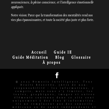
neurosciences, la pleine conscience, et l’intelligence émotionnelle
appliquée.
Notre vision: Parce que la transformation des mentalités rend nos
vies plus épanouissantes, et toute la société plus juste et plus forte.
Accueil
Guide IE
Guide Méditation
Blog
Glossaire
À propos
© 2025 Nemosia Intelligence. Tous
Droits Réservés. (Avis de non-
responsabilité : les informations, y
compris, mais sans s'y limiter, les
textes, graphiques, images et autres
éléments contenus dans ce site sont
uniquement à des fins d'information.
Ils ne remplacent pas des conseils
médicaux ou de santé indépendants et