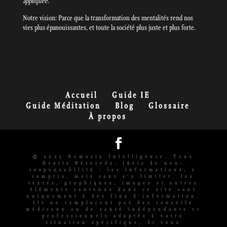
appliquée.
Notre vision: Parce que la transformation des mentalités rend nos
vies plus épanouissantes, et toute la société plus juste et plus forte.
Accueil
Guide IE
Guide Méditation
Blog
Glossaire
À propos
© 2025 Nemosia Intelligence. Tous
Droits Réservés. (Avis de non-
responsabilité : les informations, y
compris, mais sans s'y limiter, les
textes, graphiques, images et autres
éléments contenus dans ce site sont
uniquement à des fins d'information.
Ils ne remplacent pas des conseils
médicaux ou de santé indépendants et
professionnels adaptés à votre
situation spécifique. Si vous