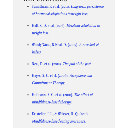
Sumithran, P. et al. (2011).
Long-term persistence
of hormonal adaptations to weight loss
.
Hall, K. D. et al. (2016).
Metabolic adaptation to
weight loss
.
Wendy Wood, & Neal, D. (2007).
A new look at
habits
.
Neal, D. et al. (2012).
The pull of the past
.
Hayes, S. C. et al. (2006).
Acceptance and
Commitment Therapy
.
Hofmann, S. G. et al. (2010).
The effect of
mindfulness-based therapy
.
Kristeller, J. L., & Wolever, R. Q. (2011).
Mindfulness-based eating awareness
.