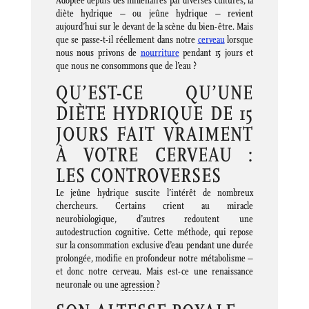
Adoptée depuis des millénaires par diverses cultures, la
diète hydrique – ou jeûne hydrique – revient
aujourd’hui sur le devant de la scène du bien-être. Mais
que se passe-t-il réellement dans notre
cerveau
lorsque
nous nous privons de
nourriture
pendant 15 jours et
que nous ne consommons que de l’eau ?
QU’EST-CE QU’UNE
DIÈTE HYDRIQUE DE 15
JOURS FAIT VRAIMENT
À VOTRE CERVEAU :
LES CONTROVERSES
Le jeûne hydrique suscite l’intérêt de nombreux
chercheurs. Certains crient au miracle
neurobiologique, d’autres redoutent une
autodestruction cognitive. Cette méthode, qui repose
sur la consommation exclusive d’eau pendant une durée
prolongée, modifie en profondeur notre métabolisme –
et donc notre cerveau. Mais est-ce une renaissance
neuronale ou une
agression
?