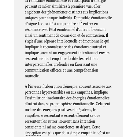
Si l’empathie émotionnelle et l’
absorption
d’énergie
peuvent sembler similaires à première vue, elles
englobent des phénomènes distincts aux implications
uniques pour chaque individu. L’empathie émotionnelle
désigne la capacité à comprendre et à entrer en
résonance avec l’état émotionnel d’autrui, favorisant
ainsi un sentiment de connexion et de compassion. Il
s’agit d’une réponse intellectuelle et émotionnelle qui
implique la reconnaissance des émotions d’autrui et
implique souvent un engagement intentionnel envers
ses sentiments. L’empathie facilite les relations
interpersonnelles profondes en favorisant une
communication efficace et une compréhension
mutuelle.
À l’inverse, l’
absorption
d’énergie, souvent associée aux
personnes hypersensibles ou aux empathes, implique
l’assimilation involontaire des énergies émotionnelles
d’autrui dans sa propre sphère émotionnelle. Cela peut
inclure des énergies positives et négatives, les
empathes « ressentant » essentiellement ce que
ressentent les autres, souvent sans intention
consciente ni même conscience au départ. Cette
absorption
est plus que de la simple empathie ; c’est un