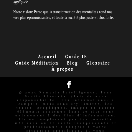
appliquée.
Notre vision: Parce que la transformation des mentalités rend nos
vies plus épanouissantes, et toute la société plus juste et plus forte.
Accueil
Guide IE
Guide Méditation
Blog
Glossaire
À propos
© 2025 Nemosia Intelligence. Tous
Droits Réservés. (Avis de non-
responsabilité : les informations, y
compris, mais sans s'y limiter, les
textes, graphiques, images et autres
éléments contenus dans ce site sont
uniquement à des fins d'information.
Ils ne remplacent pas des conseils
médicaux ou de santé indépendants et
professionnels adaptés à votre
situation spécifique. Si vous