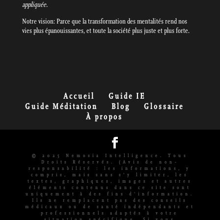
appliquée.
Notre vision: Parce que la transformation des mentalités rend nos
vies plus épanouissantes, et toute la société plus juste et plus forte.
Accueil
Guide IE
Guide Méditation
Blog
Glossaire
À propos
© 2025 Nemosia Intelligence. Tous
Droits Réservés. (Avis de non-
responsabilité : les informations, y
compris, mais sans s'y limiter, les
textes, graphiques, images et autres
éléments contenus dans ce site sont
uniquement à des fins d'information.
Ils ne remplacent pas des conseils
médicaux ou de santé indépendants et
professionnels adaptés à votre
situation spécifique. Si vous