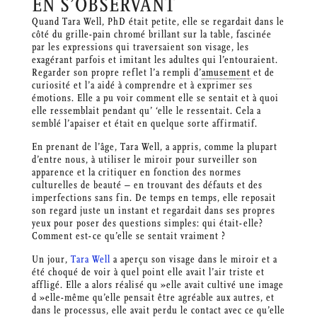
EN S’OBSERVANT
Quand Tara Well, PhD était petite, elle se regardait dans le
côté du grille-pain chromé brillant sur la table, fascinée
par les expressions qui traversaient son visage, les
exagérant parfois et imitant les adultes qui l’entouraient.
Regarder son propre reflet l’a rempli d’
amusement
et de
curiosité et l’a aidé à comprendre et à exprimer ses
émotions. Elle a pu voir comment elle se sentait et à quoi
elle ressemblait pendant qu’ ‘elle le ressentait. Cela a
semblé l’apaiser et était en quelque sorte affirmatif.
En prenant de l’âge, Tara Well, a appris, comme la plupart
d’entre nous, à utiliser le miroir pour surveiller son
apparence et la critiquer en fonction des normes
culturelles de beauté – en trouvant des défauts et des
imperfections sans fin. De temps en temps, elle reposait
son regard juste un instant et regardait dans ses propres
yeux pour poser des questions simples: qui était-elle?
Comment est-ce qu’elle se sentait vraiment ?
Un jour,
Tara Well
a aperçu son visage dans le miroir et a
été choqué de voir à quel point elle avait l’air triste et
affligé. Elle a alors réalisé qu »elle avait cultivé une image
d »elle-même qu’elle pensait être agréable aux autres, et
dans le processus, elle avait perdu le contact avec ce qu’elle