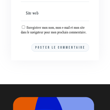
Enregistrer mon nom, mon e-mail et mon site
dans le navigateur pour mon prochain commentaire.
A
l
t
e
r
n
a
t
i
v
e
: