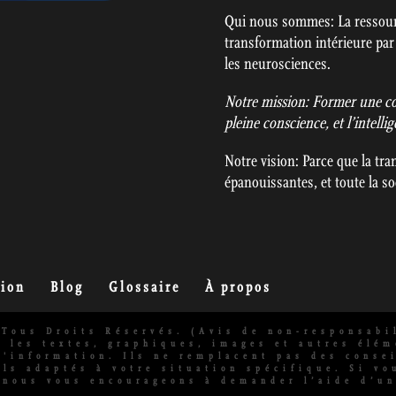
Qui nous sommes: La ressour
transformation intérieure par 
les neurosciences.
Notre mission: Former une co
pleine conscience, et l’intell
Notre vision: Parce que la tr
épanouissantes, et toute la soc
tion
Blog
Glossaire
À propos
Tous Droits Réservés. (Avis de non-responsabil
, les textes, graphiques, images et autres élé
d'information. Ils ne remplacent pas des conse
ls adaptés à votre situation spécifique. Si vo
 nous vous encourageons à demander l’aide d’un