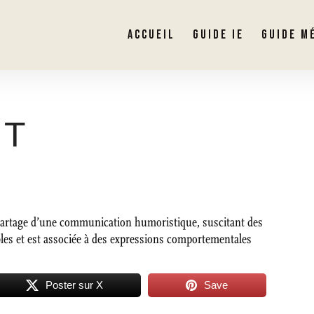
ACCUEIL
GUIDE IE
GUIDE M
NT
 partage d’une communication humoristique, suscitant des
cibles et est associée à des expressions comportementales
Poster sur X
Save