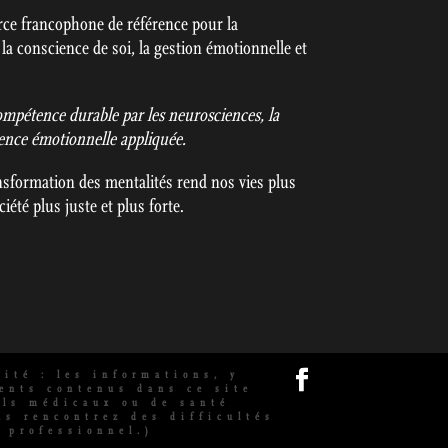
ce francophone de référence pour la
la conscience de soi, la gestion émotionnelle et
mpétence durable par les neurosciences, la
igence émotionnelle appliquée.
ansformation des mentalités rend nos vies plus
iété plus juste et plus forte.
ité : les informations, y
ments contenus dans ce site
ils médicaux ou de santé
us rencontrez des difficultés
 professionnel.)