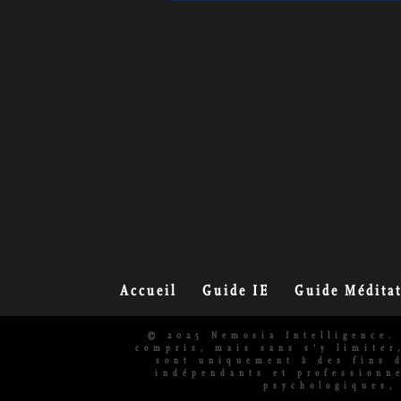
Accueil
Guide IE
Guide Médita
© 2025 Nemosia Intelligence. 
compris, mais sans s'y limiter
sont uniquement à des fins 
indépendants et professionne
psychologiques,