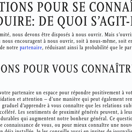
TIONS POUR SE CONNAÎ
UIRE: DE QUOI S’AGIT-
mité, nous devons être disposés à nous ouvrir. Mais s’ouvri
ns nous encouragent à nous ouvrir, soit à nous-même, soit 
 de notre
partenaire
, réduisant ainsi la probabilité que le pa
IONS POUR VOUS CONNAÎTR
votre partenaire un espace pour répondre positivement à vot
idation et attention – d’une manière qui peut également ren
s graduel d’apprendre à vous connaître que les relations su
céléré. Les sentiments de proximité générés peuvent, à leur
s durables qui augmentent notre bonheur général. Ce questi
re connaissance de vous, ou pour mieux connaître une nouve
 déja installée. Je les conseille aussi en invites de journal