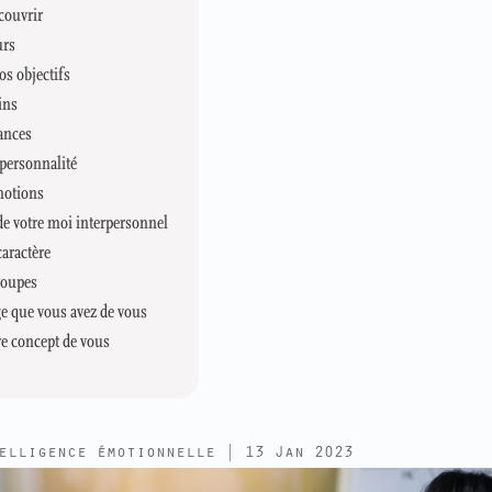
couvrir
urs
os objectifs
ins
ances
 personnalité
motions
e votre moi interpersonnel
caractère
roupes
e que vous avez de vous
re concept de vous
elligence émotionnelle
|
13 Jan 2023