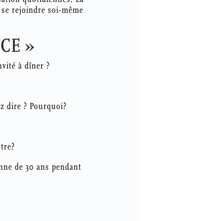
r se rejoindre soi-même
CE »
vité à dîner ?
ez dire ? Pourquoi?
tre?
onne de 30 ans pendant