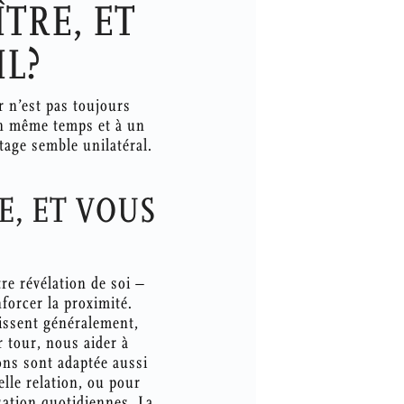
TRE, ET
IL?
r n’est pas toujours
en même temps et à un
rtage semble unilatéral.
E, ET VOUS
re révélation de soi –
forcer la proximité.
bissent généralement,
 tour, nous aider à
ons sont adaptée aussi
lle relation, ou pour
isation quotidiennes. La