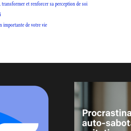
transformer et renforcer sa perception de soi
i
n importante de votre vie