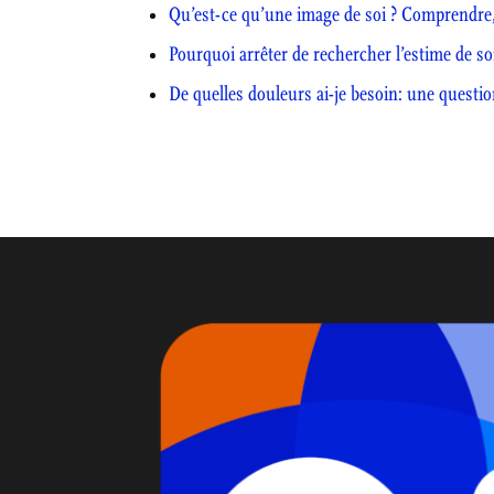
Qu’est-ce qu’une image de soi ? Comprendre, 
Pourquoi arrêter de rechercher l’estime de so
De quelles douleurs ai-je besoin: une questio