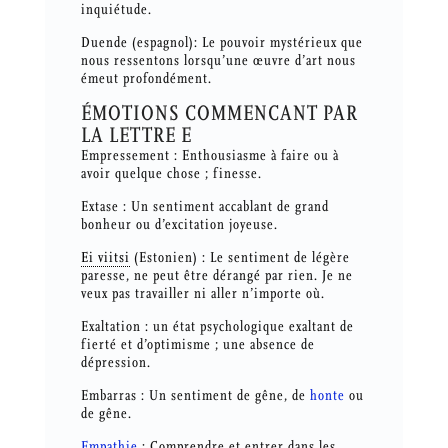
inquiétude.
Duende (espagnol): Le pouvoir mystérieux que
nous ressentons lorsqu’une œuvre d’art nous
émeut profondément.
ÉMOTIONS COMMENCANT PAR
LA LETTRE E
Empressement : Enthousiasme à faire ou à
avoir quelque chose ; finesse.
Extase : Un sentiment accablant de grand
bonheur ou d’excitation joyeuse.
Ei viitsi
(Estonien) : Le sentiment de légère
paresse, ne peut être dérangé par rien. Je ne
veux pas travailler ni aller n’importe où.
Exaltation : un état psychologique exaltant de
fierté et d’optimisme ; une absence de
dépression.
Embarras : Un sentiment de gêne, de
honte
ou
de gêne.
Empathie
: Comprendre et entrer dans les