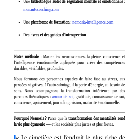
Une
bibliothèque audio de régulation mentale et émotionnelle
:
monautocoaching.com
Une
plateforme de formation
:
nemosia-intelligence.com
Des
livres et des guides d’introspection
Notre méthode
: Marier les neurosciences, la pleine conscience et
l’intelligence émotionnelle appliquée pour créer des compétences
durables, vérifiables, profondes.
Nous formons des personnes capables de faire face au stress, aux
pensées négatives, à l’auto-sabotage, à la perte d’énergie, au besoin de
sens. Nous accompagnons la transformation intérieure par des
parcours thématiques :
amour de soi
, gratitude, connaissance de soi,
conscience, apaisement, journaling, vision, maturité émotionnelle.
Pourquoi Nemosia ?
Parce que la
transformation des mentalités rend
la vie plus épanouie
— et les sociétés plus justes et plus fortes.
« Le cimetière est l’endroit le plus riche de