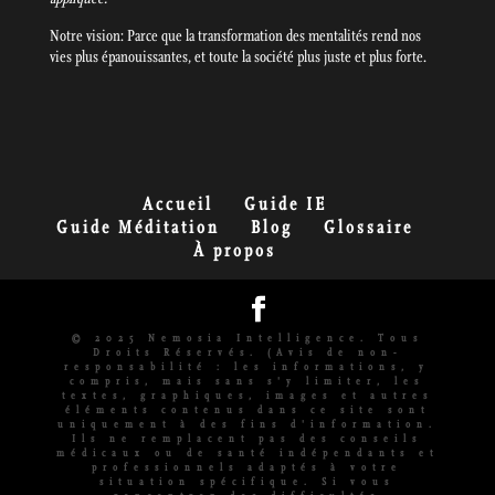
Notre vision: Parce que la transformation des mentalités rend nos
vies plus épanouissantes, et toute la société plus juste et plus forte.
Accueil
Guide IE
Guide Méditation
Blog
Glossaire
À propos
© 2025 Nemosia Intelligence. Tous
Droits Réservés. (Avis de non-
responsabilité : les informations, y
compris, mais sans s'y limiter, les
textes, graphiques, images et autres
éléments contenus dans ce site sont
uniquement à des fins d'information.
Ils ne remplacent pas des conseils
médicaux ou de santé indépendants et
professionnels adaptés à votre
situation spécifique. Si vous