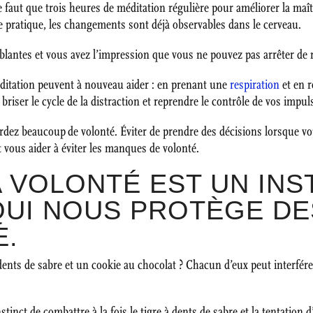
ne faut que trois heures de méditation régulière pour améliorer la maî
de pratique, les changements sont déjà observables dans le cerveau.
ablantes et vous avez l’impression que vous ne pouvez pas arrêter de r
 méditation peuvent à nouveau aider : en prenant une
respiration
et en r
riser le cycle de la distraction et reprendre le contrôle de vos impul
rdez beaucoup de volonté. Éviter de prendre des décisions lorsque vo
t vous aider à éviter les manques de volonté.
LA VOLONTÉ EST UN INS
QUI NOUS PROTÈGE D
E.
ents de sabre et un cookie au chocolat ? Chacun d’eux peut interférer
tinct de combattre à la fois le tigre à dents de sabre et la tentation 