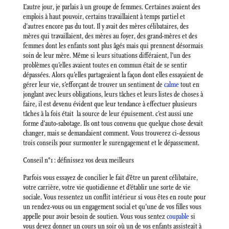
L’autre jour, je parlais à un groupe de femmes. Certaines avaient des
emplois à haut pouvoir, certains travaillaient à temps partiel et
d’autres encore pas du tout. Il y avait des mères célibataires, des
mères qui travaillaient, des mères au foyer, des grand-mères et des
femmes dont les enfants sont plus âgés mais qui prennent désormais
soin de leur mère. Même si leurs situations différaient, l’un des
problèmes qu’elles avaient toutes en commun était de se sentir
dépassées. Alors qu’elles partageaient la façon dont elles essayaient de
gérer leur vie, s’efforçant de trouver un sentiment de
calme
tout en
jonglant avec leurs obligations, leurs tâches et leurs listes de choses à
faire, il est devenu évident que leur tendance à effectuer plusieurs
tâches à la fois était la source de leur épuisement. c’est aussi une
forme d’auto-sabotage. Ils ont tous convenu que quelque chose devait
changer, mais se demandaient comment. Vous trouverez ci-dessous
trois conseils pour surmonter le surengagement et le dépassement.
Conseil n°1 : définissez vos deux meilleurs
Parfois vous essayez de concilier le fait d’être un parent célibataire,
votre carrière, votre vie quotidienne et d’établir une sorte de vie
sociale. Vous ressentez un conflit intérieur si vous êtes en route pour
un rendez-vous ou un engagement social et qu’une de vos filles vous
appelle pour avoir besoin de soutien. Vous vous sentez
coupable
si
vous devez donner un cours un soir où un de vos enfants assisteait à