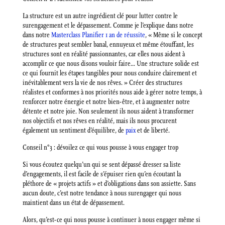
La structure est un autre ingrédient clé pour lutter contre le
surengagement et le dépassement. Comme je l’explique dans notre
dans notre
Masterclass Planifier 1 an de réussite
, « Même si le concept
de structures peut sembler banal, ennuyeux et même étouffant, les
structures sont en réalité passionnantes, car elles nous aident à
accomplir ce que nous disons vouloir faire… Une structure solide est
ce qui fournit les étapes tangibles pour nous conduire clairement et
inévitablement vers la vie de nos rêves. » Créer des structures
réalistes et conformes à nos priorités nous aide à gérer notre temps, à
renforcer notre énergie et notre bien-être, et à augmenter notre
détente et notre joie. Non seulement ils nous aident à transformer
nos objectifs et nos rêves en réalité, mais ils nous procurent
également un sentiment d’équilibre, de
paix
et de liberté.
Conseil n°3 : dévoilez ce qui vous pousse à vous engager trop
Si vous écoutez quelqu’un qui se sent dépassé dresser sa liste
d’engagements, il est facile de s’épuiser rien qu’en écoutant la
pléthore de « projets actifs » et d’obligations dans son assiette. Sans
aucun doute, c’est notre tendance à nous surengager qui nous
maintient dans un état de dépassement.
Alors, qu’est-ce qui nous pousse à continuer à nous engager même si