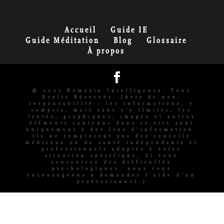
Accueil
Guide IE
Guide Méditation
Blog
Glossaire
À propos
© 2025 Nemosia Intelligence. Tous
Droits Réservés. (Avis de non-
responsabilité : les informations, y
compris, mais sans s'y limiter, les
textes, graphiques, images et autres
éléments contenus dans ce site sont
uniquement à des fins d'information.
Ils ne remplacent pas des conseils
médicaux ou de santé indépendants et
professionnels adaptés à votre
situation spécifique. Si vous
rencontrez des difficultés
psychologiques, nous vous
encourageons à demander l’aide d’un
professionnel.)