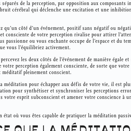
 séparés de la perception, par opposition aux composants in
 bruit cérébral qui déclenche une excitation et une inhibitio
 qu’un côté d’un événement, positif sans négatif ou négatif 
t consciente de votre perception rivalise pour attirer l’atten
ous passionne ou vous enchante occupe de l’espace et du tem
que vous l’équilibriez activement.
s percevez les deux côtés de l’événement de manière égale e
e votre perception également consciente, de sorte que votre 
t méditatif pleinement conscient.
 la méditation pour échapper aux défis de votre vie, il est pl
tion pour synthétiser et synchroniser les perceptions erron
s votre esprit subconscient et amener votre conscience à u
état où vous êtes capable de pratiquer la méditation passiv
CE QUE LA MÉDITATI