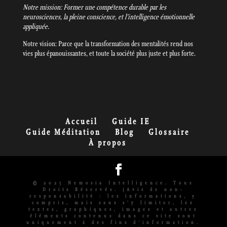
Notre mission: Former une compétence durable par les
neurosciences, la pleine conscience, et l’intelligence émotionnelle
appliquée.
Notre vision: Parce que la transformation des mentalités rend nos
vies plus épanouissantes, et toute la société plus juste et plus forte.
Accueil
Guide IE
Guide Méditation
Blog
Glossaire
À propos
© 2025 Nemosia Intelligence. Tous
Droits Réservés. (Avis de non-
responsabilité : les informations, y
compris, mais sans s'y limiter, les
textes, graphiques, images et autres
éléments contenus dans ce site sont
uniquement à des fins d'information.