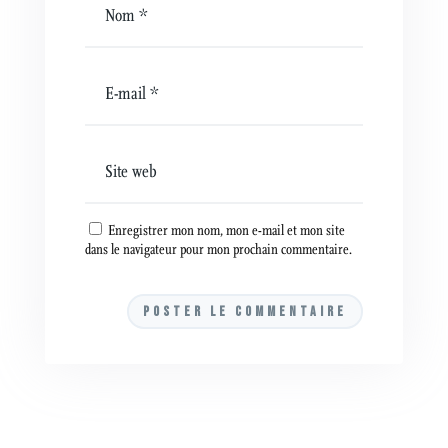
Enregistrer mon nom, mon e-mail et mon site
dans le navigateur pour mon prochain commentaire.
A
l
t
e
r
n
a
t
i