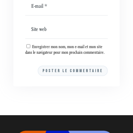
Enregistrer mon nom, mon e-mail et mon site
dans le navigateur pour mon prochain commentaire.
A
l
t
e
r
n
a
t
i
v
e
: