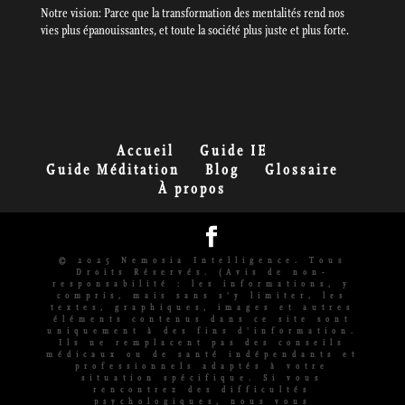
Notre vision: Parce que la transformation des mentalités rend nos
vies plus épanouissantes, et toute la société plus juste et plus forte.
Accueil
Guide IE
Guide Méditation
Blog
Glossaire
À propos
© 2025 Nemosia Intelligence. Tous
Droits Réservés. (Avis de non-
responsabilité : les informations, y
compris, mais sans s'y limiter, les
textes, graphiques, images et autres
éléments contenus dans ce site sont
uniquement à des fins d'information.
Ils ne remplacent pas des conseils
médicaux ou de santé indépendants et
professionnels adaptés à votre
situation spécifique. Si vous
rencontrez des difficultés
psychologiques, nous vous