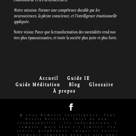
Notre mission: Former une compétence durable par les
neurosciences, la pleine conscience, et l’intelligence émotionnelle
appliquée.
Notre vision: Parce que la transformation des mentalités rend nos
vies plus épanouissantes, et toute la société plus juste et plus forte.
Accueil
Guide IE
Guide Méditation
Blog
Glossaire
À propos
© 2025 Nemosia Intelligence. Tous
Droits Réservés. (Avis de non-
responsabilité : les informations, y
compris, mais sans s'y limiter, les
textes, graphiques, images et autres
éléments contenus dans ce site sont