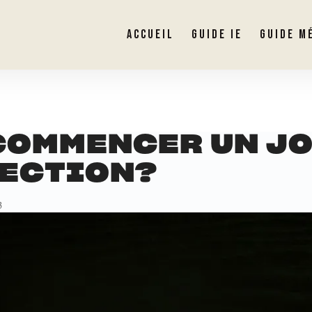
ACCUEIL
GUIDE IE
GUIDE M
COMMENCER UN J
PECTION?
3