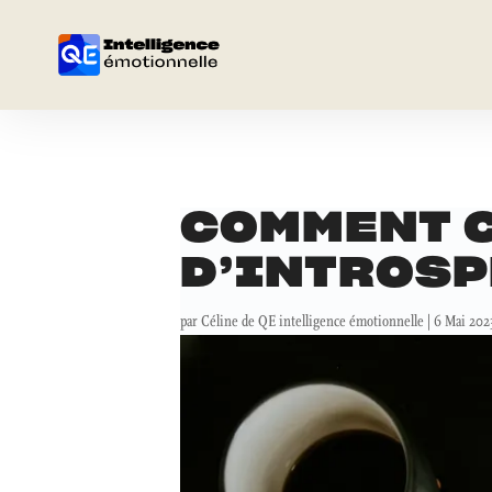
COMMENT 
D’INTROS
par
Céline de QE intelligence émotionnelle
|
6 Mai 202