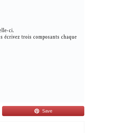
lle-ci.
us écrivez trois composants chaque
Save