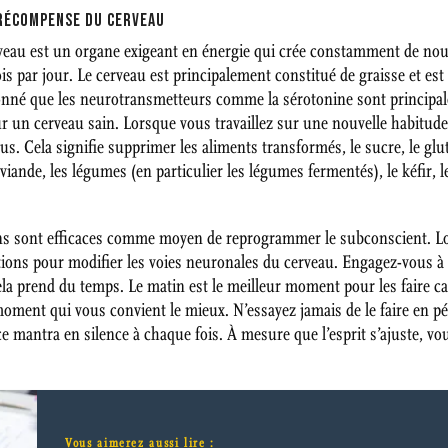
RÉCOMPENSE DU CERVEAU
rveau est un organe exigeant en énergie qui crée constamment de nouvel
is par jour. Le cerveau est principalement constitué de graisse et e
t donné que les neurotransmetteurs comme la sérotonine sont principal
ur un cerveau sain. Lorsque vous travaillez sur une nouvelle habitud
us. Cela signifie supprimer les aliments transformés, le sucre, le glu
nde, les légumes (en particulier les légumes fermentés), le kéfir, le
tions sont efficaces comme moyen de reprogrammer le subconscient. 
tions pour modifier les voies neuronales du cerveau. Engagez-vous à 
cela prend du temps. Le matin est le meilleur moment pour les faire ca
moment qui vous convient le mieux. N’essayez jamais de le faire en pé
e mantra en silence à chaque fois. À mesure que l’esprit s’ajuste, v
Vous aimerez aussi lire :