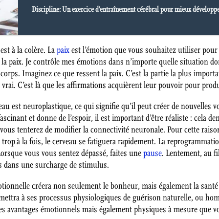
Discipline: Un exercice d'entraînement cérébral pour mieux développe
st à la colère. La
paix
est l’émotion que vous souhaitez utiliser pour 
isis la paix. Je contrôle mes émotions dans n’importe quelle situation 
corps. Imaginez ce que ressent la paix. C’est la partie la plus importa
à vrai. C’est là que les affirmations acquièrent leur pouvoir pour pro
rveau est neuroplastique, ce qui signifie qu’il peut créer de nouvelle
ascinant et donne de l’espoir, il est important d’être réaliste : cela de
e vous tenterez de modifier la connectivité neuronale. Pour cette raiso
tes trop à la fois, le cerveau se fatiguera rapidement. La reprogramma
 Lorsque vous vous sentez dépassé, faites une
pause
. Lentement, au f
pas dans une surcharge de stimulus.
otionnelle créera non seulement le bonheur, mais également la santé 
mettra à ses processus physiologiques de guérison naturelle, ou hom
 avantages émotionnels mais également physiques à mesure que vous