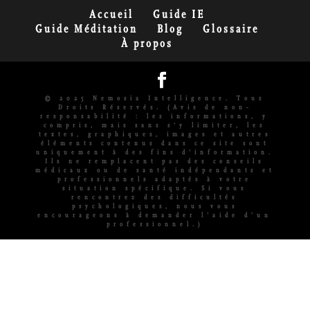
Accueil
Guide IE
Guide Méditation
Blog
Glossaire
À propos
© 2025 Nemosia Intelligence. Tous
Droits Réservés. (Avis de non-
responsabilité : les informations, y
compris, mais sans s'y limiter, les
textes, graphiques, images et autres
éléments contenus dans ce site sont
uniquement à des fins d'information.
Ils ne remplacent pas des conseils
médicaux ou de santé indépendants et
professionnels adaptés à votre
situation spécifique. Si vous
rencontrez des difficultés
psychologiques, nous vous
encourageons à demander l’aide d’un
professionnel.)