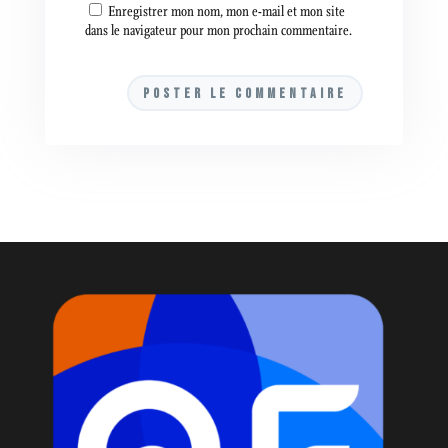
Enregistrer mon nom, mon e-mail et mon site
dans le navigateur pour mon prochain commentaire.
A
l
t
e
r
n
a
t
i
v
e
: