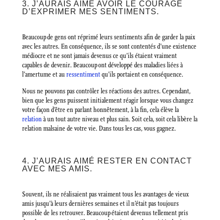
3. J’AURAIS AIMÉ AVOIR LE COURAGE
D’EXPRIMER MES SENTIMENTS.
Beaucoup de gens ont réprimé leurs sentiments afin de garder la paix
avec les autres. En conséquence, ils se sont contentés d’une existence
médiocre et ne sont jamais devenus ce qu’ils étaient vraiment
capables de devenir. Beaucoup ont développé des maladies liées à
l’amertume et au
ressentiment
qu’ils portaient en conséquence.
Nous ne pouvons pas contrôler les réactions des autres. Cependant,
bien que les gens puissent initialement réagir lorsque vous changez
votre façon d’être en parlant honnêtement, à la fin, cela élève la
relation
à un tout autre niveau et plus sain. Soit cela, soit cela libère la
relation malsaine de votre vie. Dans tous les cas, vous gagnez.
4. J’AURAIS AIMÉ RESTER EN CONTACT
AVEC MES AMIS.
Souvent, ils ne réalisaient pas vraiment tous les avantages de vieux
amis jusqu’à leurs dernières semaines et il n’était pas toujours
possible de les retrouver. Beaucoup étaient devenus tellement pris