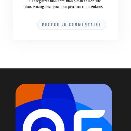
Enregistrer mon nom, mon e-mail et mon site
dans le navigateur pour mon prochain commentaire.
A
l
t
e
r
n
a
t
i
v
e
: