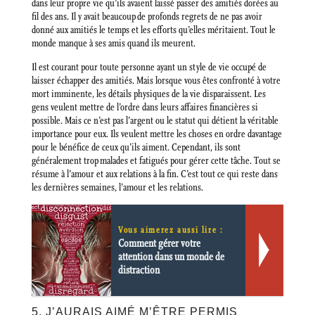
dans leur propre vie qu’ils avaient laissé passer des amitiés dorées au
fil des ans. Il y avait beaucoup de profonds regrets de ne pas avoir
donné aux amitiés le temps et les efforts qu’elles méritaient. Tout le
monde manque à ses amis quand ils meurent.
Il est courant pour toute personne ayant un style de vie occupé de
laisser échapper des amitiés. Mais lorsque vous êtes confronté à votre
mort imminente, les détails physiques de la vie disparaissent. Les
gens veulent mettre de l’ordre dans leurs affaires financières si
possible. Mais ce n’est pas l’argent ou le statut qui détient la véritable
importance pour eux. Ils veulent mettre les choses en ordre davantage
pour le bénéfice de ceux qu’ils aiment. Cependant, ils sont
généralement trop malades et fatigués pour gérer cette tâche. Tout se
résume à l’amour et aux relations à la fin. C’est tout ce qui reste dans
les dernières semaines, l’amour et les relations.
Vous aimerez aussi lire :
Comment gérer votre
attention dans un monde de
distraction
5. J’AURAIS AIMÉ M’ÊTRE PERMIS