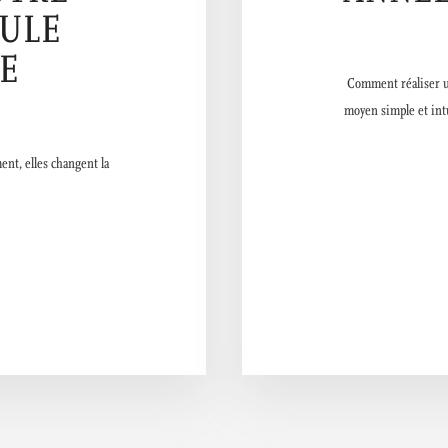
EULE
E
Comment réaliser un
moyen simple et intui
nt, elles changent la