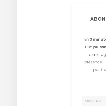
ABON
En
3 minute
une
puissa
d’ancrage
présence — s
partir 