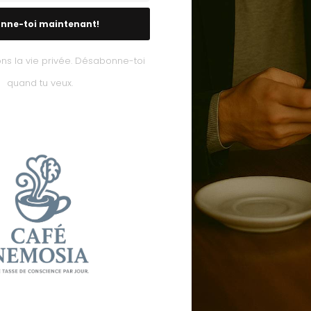
nne-toi maintenant!
ns la vie privée. Désabonne-toi
quand tu veux.