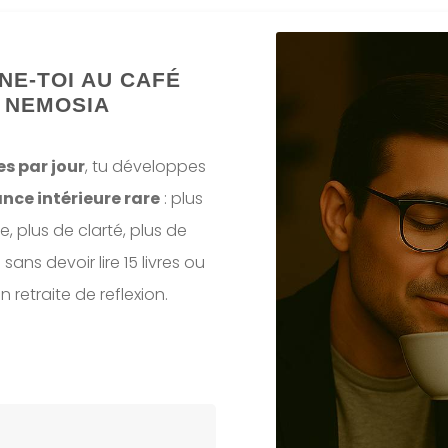
NE-TOI AU CAFÉ
NEMOSIA
s par jour
, tu développes
nce intérieure rare
: plus
, plus de clarté, plus de
ans devoir lire 15 livres ou
en retraite de reflexion.