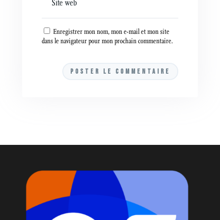
Enregistrer mon nom, mon e-mail et mon site
dans le navigateur pour mon prochain commentaire.
A
l
t
e
r
n
a
t
i
v
e
: