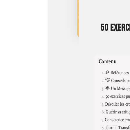
50 EXERC
Contenu
🔎 Références s
💡 Conseils pr
🌟 Un Message 
50 exercices pu
Dévoiler les cr
Guérir sa criti
Conscience émo
Journal Transf