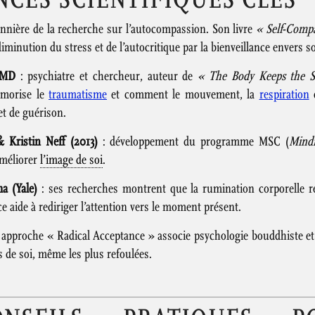
onnière de la recherche sur l’autocompassion. Son livre
« Self-Comp
diminution du stress et de l’autocritique par la bienveillance envers so
 MD
: psychiatre et chercheur, auteur de
« The Body Keeps the S
morise le
traumatisme
et comment le mouvement, la
respiration
e
t de guérison.
 Kristin Neff (2013)
: développement du programme MSC (
Mindf
méliorer
l’image de soi
.
a (Yale)
: ses recherches montrent que la rumination corporelle re
e aide à rediriger l’attention vers le moment présent.
 approche « Radical Acceptance » associe psychologie bouddhiste et
s de soi, même les plus refoulées.