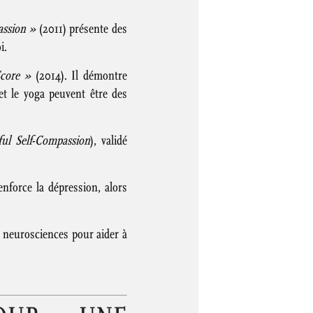
assion »
(2011) présente des
i.
core »
(2014). Il démontre
t le yoga peuvent être des
ul Self-Compassion
), validé
nforce la dépression, alors
 neurosciences pour aider à