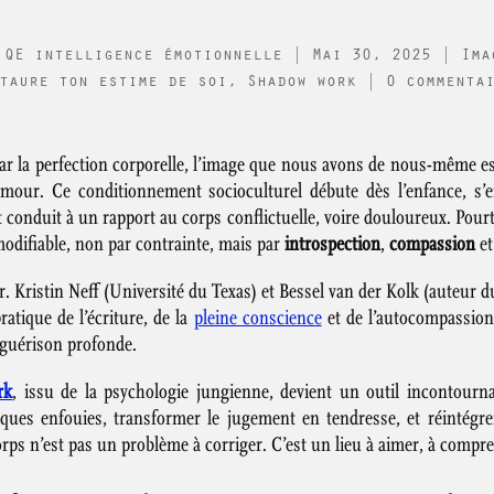
 QE intelligence émotionnelle
|
Mai 30, 2025
|
Ima
taure ton estime de soi
,
Shadow work
|
0 commenta
ar la perfection corporelle, l’image que nous avons de nous-même es
mour. Ce conditionnement socioculturel débute dès l’enfance, s’
t conduit à un rapport au corps conflictuelle, voire douloureux. Pourta
modifiable, non par contrainte, mais par
introspection
,
compassion
e
. Kristin Neff (Université du Texas) et Bessel van der Kolk (auteur d
ratique de l’écriture, de la
pleine conscience
et de l’autocompassion
 guérison profonde.
rk
, issu de la psychologie jungienne, devient un outil incontourna
iques enfouies, transformer le jugement en tendresse, et réintégrer
corps n’est pas un problème à corriger. C’est un lieu à aimer, à compre