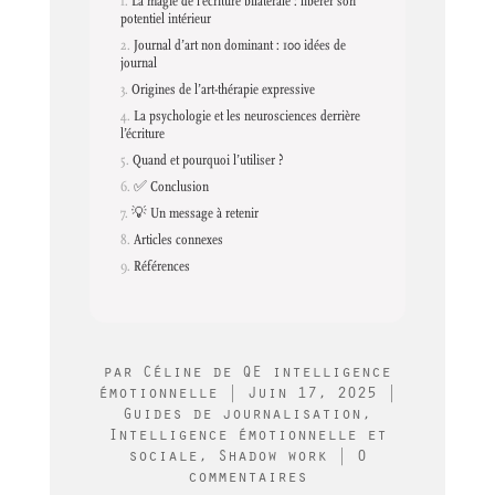
La magie de l’écriture bilatérale : libérer son
potentiel intérieur
Journal d’art non dominant : 100 idées de
journal
Origines de l’art-thérapie expressive
La psychologie et les neurosciences derrière
l’écriture
Quand et pourquoi l’utiliser ?
✅ Conclusion
💡 Un message à retenir
Articles connexes
Références
par
Céline de QE intelligence
émotionnelle
|
Juin 17, 2025
|
Guides de journalisation
,
Intelligence émotionnelle et
sociale
,
Shadow work
|
0
commentaires