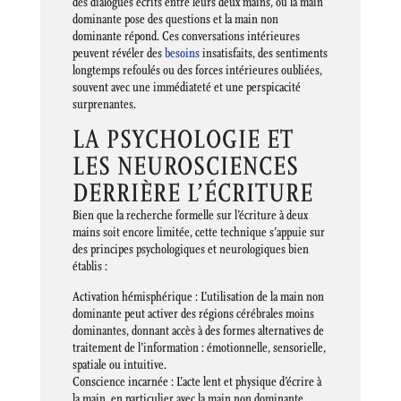
des dialogues écrits entre leurs deux mains, où la main
dominante pose des questions et la main non
dominante répond. Ces conversations intérieures
peuvent révéler des
besoins
insatisfaits, des sentiments
longtemps refoulés ou des forces intérieures oubliées,
souvent avec une immédiateté et une perspicacité
surprenantes.
LA PSYCHOLOGIE ET
LES NEUROSCIENCES
DERRIÈRE L’ÉCRITURE
Bien que la recherche formelle sur l’écriture à deux
mains soit encore limitée, cette technique s’appuie sur
des principes psychologiques et neurologiques bien
établis :
Activation hémisphérique : L’utilisation de la main non
dominante peut activer des régions cérébrales moins
dominantes, donnant accès à des formes alternatives de
traitement de l’information : émotionnelle, sensorielle,
spatiale ou intuitive.
Conscience incarnée : L’acte lent et physique d’écrire à
la main, en particulier avec la main non dominante,