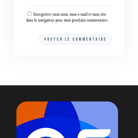
Enregistrer mon nom, mon e-mail et mon site
dans le navigateur pour mon prochain commentaire.
A
l
t
e
r
n
a
t
i
v
e
: