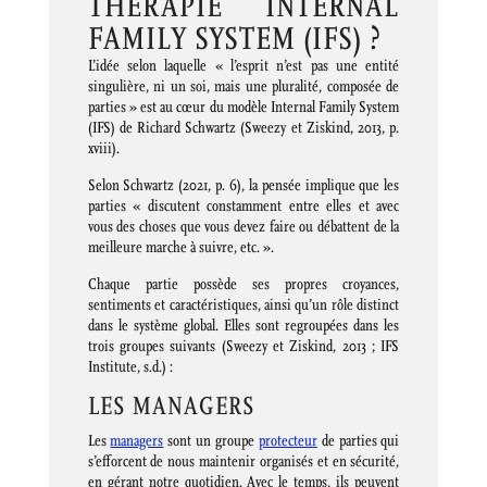
THÉRAPIE INTERNAL
FAMILY SYSTEM (IFS) ?
L’idée selon laquelle « l’esprit n’est pas une entité
singulière, ni un soi, mais une pluralité, composée de
parties » est au cœur du modèle Internal Family System
(IFS) de Richard Schwartz (Sweezy et Ziskind, 2013, p.
xviii).
Selon Schwartz (2021, p. 6), la pensée implique que les
parties « discutent constamment entre elles et avec
vous des choses que vous devez faire ou débattent de la
meilleure marche à suivre, etc. ».
Chaque partie possède ses propres croyances,
sentiments et caractéristiques, ainsi qu’un rôle distinct
dans le système global. Elles sont regroupées dans les
trois groupes suivants (Sweezy et Ziskind, 2013 ; IFS
Institute, s.d.) :
LES MANAGERS
Les
managers
sont un groupe
protecteur
de parties qui
s’efforcent de nous maintenir organisés et en sécurité,
en gérant notre quotidien. Avec le temps, ils peuvent