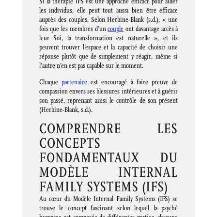
Si la thérapie IFS est une approche efficace pour aider
les individus, elle peut tout aussi bien être efficace
auprès des couples. Selon Herbine-Blank (s.d.), « une
fois que les membres d’un
couple
ont davantage accès à
leur Soi, la transformation est naturelle », et ils
peuvent trouver l’espace et la capacité de choisir une
réponse plutôt que de simplement y réagir, même si
l’autre n’en est pas capable sur le moment.
Chaque
partenaire
est encouragé à faire preuve de
compassion envers ses blessures intérieures et à guérir
son passé, reprenant ainsi le contrôle de son présent
(Herbine-Blank, s.d.).
COMPRENDRE LES
CONCEPTS
FONDAMENTAUX DU
MODÈLE INTERNAL
FAMILY SYSTEMS (IFS)
Au cœur du Modèle Internal Family Systems (IFS) se
trouve le concept fascinant selon lequel la psyché