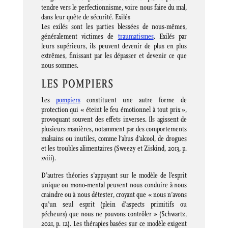
tendre vers le perfectionnisme, voire nous faire du mal,
dans leur quête de sécurité. Exilés
Les exilés sont les parties blessées de nous-mêmes,
généralement victimes de
traumatismes
. Exilés par
leurs supérieurs, ils peuvent devenir de plus en plus
extrêmes, finissant par les dépasser et devenir ce que
nous sommes.
LES POMPIERS
Les
pompiers
constituent une autre forme de
protection qui « éteint le feu émotionnel à tout prix »,
provoquant souvent des effets inverses. Ils agissent de
plusieurs manières, notamment par des comportements
malsains ou inutiles, comme l’abus d’alcool, de drogues
et les troubles alimentaires (Sweezy et Ziskind, 2013, p.
xviii).
D’autres théories s’appuyant sur le modèle de l’esprit
unique ou mono-mental peuvent nous conduire à nous
craindre ou à nous détester, croyant que « nous n’avons
qu’un seul esprit (plein d’aspects primitifs ou
pécheurs) que nous ne pouvons contrôler » (Schwartz,
2021, p. 12). Les thérapies basées sur ce modèle exigent