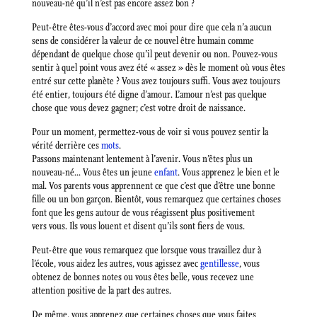
nouveau-né qu’il n’est pas encore assez bon ?
Peut-être êtes-vous d’accord avec moi pour dire que cela n’a aucun
sens de considérer la valeur de ce nouvel être humain comme
dépendant de quelque chose qu’il peut devenir ou non. Pouvez-vous
sentir à quel point vous avez été « assez » dès le moment où vous êtes
entré sur cette planète ? Vous avez toujours suffi. Vous avez toujours
été entier, toujours été digne d’amour. L’amour n’est pas quelque
chose que vous devez gagner; c’est votre droit de naissance.
Pour un moment, permettez-vous de voir si vous pouvez sentir la
vérité derrière ces
mots
.
Passons maintenant lentement à l’avenir. Vous n’êtes plus un
nouveau-né… Vous êtes un jeune
enfant
. Vous apprenez le bien et le
mal. Vos parents vous apprennent ce que c’est que d’être une bonne
fille ou un bon garçon. Bientôt, vous remarquez que certaines choses
font que les gens autour de vous réagissent plus positivement
vers vous. Ils vous louent et disent qu’ils sont fiers de vous.
Peut-être que vous remarquez que lorsque vous travaillez dur à
l’école, vous aidez les autres, vous agissez avec
gentillesse
, vous
obtenez de bonnes notes ou vous êtes belle, vous recevez une
attention positive de la part des autres.
De même, vous apprenez que certaines choses que vous faites