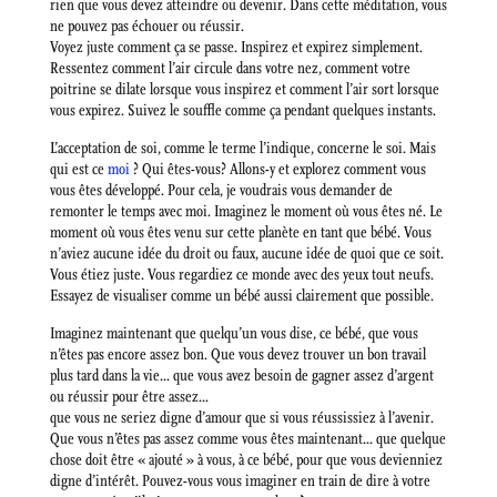
rien que vous devez atteindre ou devenir. Dans cette méditation, vous
ne pouvez pas échouer ou réussir.
Voyez juste comment ça se passe. Inspirez et expirez simplement.
Ressentez comment l’air circule dans votre nez, comment votre
poitrine se dilate lorsque vous inspirez et comment l’air sort lorsque
vous expirez. Suivez le souffle comme ça pendant quelques instants.
L’acceptation de soi, comme le terme l’indique, concerne le soi. Mais
qui est ce
moi
? Qui êtes-vous? Allons-y et explorez comment vous
vous êtes développé. Pour cela, je voudrais vous demander de
remonter le temps avec moi. Imaginez le moment où vous êtes né. Le
moment où vous êtes venu sur cette planète en tant que bébé. Vous
n’aviez aucune idée du droit ou faux, aucune idée de quoi que ce soit.
Vous étiez juste. Vous regardiez ce monde avec des yeux tout neufs.
Essayez de visualiser comme un bébé aussi clairement que possible.
Imaginez maintenant que quelqu’un vous dise, ce bébé, que vous
n’êtes pas encore assez bon. Que vous devez trouver un bon travail
plus tard dans la vie… que vous avez besoin de gagner assez d’argent
ou réussir pour être assez…
que vous ne seriez digne d’amour que si vous réussissiez à l’avenir.
Que vous n’êtes pas assez comme vous êtes maintenant… que quelque
chose doit être « ajouté » à vous, à ce bébé, pour que vous devienniez
digne d’intérêt. Pouvez-vous vous imaginer en train de dire à votre