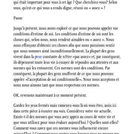
qui était important pour vous à cet âge ? Que cherchiez-vous? Selon
vous, qu’est-ce qui vous a rendu digne, réussi ou « assez » ?
Pause
Jusqu’à présent, nous avons exploré ce que nous pouvons appeler vos
conditions d’estime de soi. Les conditions d’estime de soi sont les
choses qui, selon nous, nous rendent aimables ou « assez ». Nous
nous efforçons d’obtenir ces choses afin que nous puissions sentir
que nous sommes aimé inconditionnellement. La plupart des gens
vivent dans la
peur
constante de n’être «pas assez» et, par conséquent,
ils dépensent toute leur vie à essayer de répondre aux attentes et aux
normes qui les entourent. Ces normes sont des conditions. Par
conséquent, la plupart des gens souffrent de ce que nous pouvons
appeler «l’acceptation de soi conditionnelle», Nous nous acceptons et
nous nous aimons tant que nous respectons ces normes.
OK, revenons maintenant à ce moment présent.
Gardez les yeux fermés mais ramenez-vous là où vous êtes, assis ici
dans cette pièce à écouter ma voix. Considérez votre vie actuelle.
Existe-t-il des normes que vous avez appris au cours de votre vie et
que vous utilisez pour vous évaluer aujourd’hui ? Quelles sont-elles?
Comment vous savez que ces normes vous influencent encore
aujourd’hui ? Comment vous sentez-vous lorsque vous ne pouvez pas