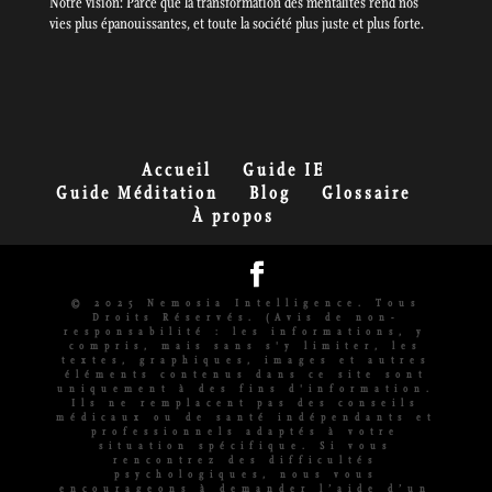
Notre vision: Parce que la transformation des mentalités rend nos
vies plus épanouissantes, et toute la société plus juste et plus forte.
Accueil
Guide IE
Guide Méditation
Blog
Glossaire
À propos
© 2025 Nemosia Intelligence. Tous
Droits Réservés. (Avis de non-
responsabilité : les informations, y
compris, mais sans s'y limiter, les
textes, graphiques, images et autres
éléments contenus dans ce site sont
uniquement à des fins d'information.
Ils ne remplacent pas des conseils
médicaux ou de santé indépendants et
professionnels adaptés à votre
situation spécifique. Si vous
rencontrez des difficultés
psychologiques, nous vous
encourageons à demander l’aide d’un