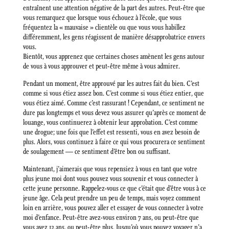
entraînent une attention négative de la part des autres. Peut-être que
vous remarquez que lorsque vous échouez à l’école, que vous
fréquentez la « mauvaise » clientèle ou que vous vous habillez
différemment, les gens réagissent de manière désapprobatrice envers
vous.
Bientôt, vous apprenez que certaines choses amènent les gens autour
de vous à vous approuver et peut-être même à vous admirer.
Pendant un moment, être approuvé par les autres fait du bien. C’est
comme si vous étiez assez bon. C’est comme si vous étiez entier, que
vous étiez aimé. Comme c’est rassurant ! Cependant, ce sentiment ne
dure pas longtemps et vous devez vous assurer qu’après ce moment de
louange, vous continuerez à obtenir leur approbation. C’est comme
une drogue; une fois que l’effet est ressenti, vous en avez besoin de
plus. Alors, vous continuez à faire ce qui vous procurera ce sentiment
de soulagement — ce sentiment d’être bon ou suffisant.
Maintenant, j’aimerais que vous repensiez à vous en tant que votre
plus jeune moi dont vous pouvez vous souvenir et vous connecter à
cette jeune personne. Rappelez-vous ce que c’était que d’être vous à ce
jeune âge. Cela peut prendre un peu de temps, mais voyez comment
loin en arrière, vous pouvez aller et essayer de vous connecter à votre
moi d’enfance. Peut-être avez-vous environ 7 ans, ou peut-être que
vous avez 12 ans, ou peut-être plus. Jusqu’où vous pouvez voyager n’a