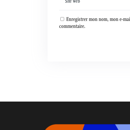
Enregistrer mon nom, mon e-mail
commentaire.
A
l
t
e
r
n
a
t
i
v
e
: