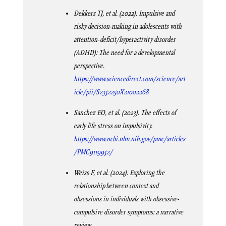
Dekkers TJ, et al. (2022). Impulsive and
risky decision-making in adolescents with
attention-deficit/hyperactivity disorder
(ADHD): The need for a developmental
perspective.
https://www.sciencedirect.com/science/art
icle/pii/S2352250X21002268
Sanchez EO, et al. (2023). The effects of
early life stress on impulsivity.
https://www.ncbi.nlm.nih.gov/pmc/articles
/PMC9119952/
Weiss F, et al. (2024). Exploring the
relationship between context and
obsessions in individuals with obsessive-
compulsive disorder symptoms: a narrative
review.