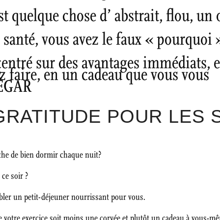
st quelque chose d’ abstrait, flou, u
 santé, vous avez le faux « pourquoi
centré sur des avantages immédiats, e
z faire, en un cadeau que vous vous
SÉGAR
 GRATITUDE POUR LES 
êche de bien dormir chaque nuit?
ce soir ?
mbler un petit-déjeuner nourrissant pour vous.
ue votre exercice soit moins une corvée et plutôt un cadeau à vous-m