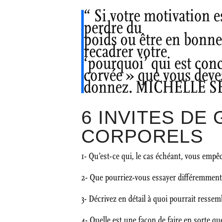
“ Si votre motivation e
perdre du
poids ou être en bonne
recadrer votre
‘pourquoi’ qui est con
corvée » que vous deve
donnez. MICHELLE 
6 INVITES DE
CORPORELS
1- Qu’est-ce qui, le cas échéant, vous emp
2- Que pourriez-vous essayer différemment 
3- Décrivez en détail à quoi pourrait resse
4- Quelle est une façon de faire en sorte q