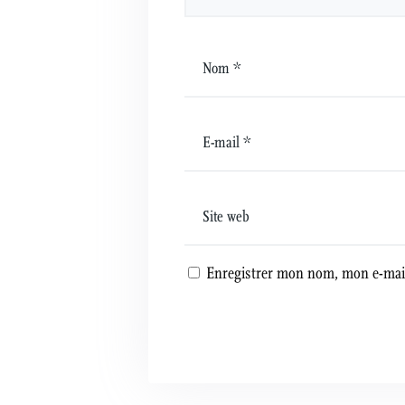
Enregistrer mon nom, mon e-mail
A
l
t
e
r