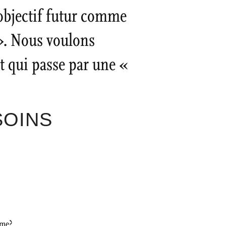
n objectif futur comme
 ». Nous voulons
t qui passe par une «
SOINS
ême?