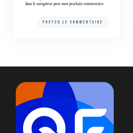
dans le navigateur pour mon prochain commentaire.
A
l
t
e
r
n
a
t
i
v
e
: