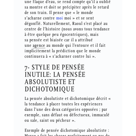
une flaque d’eau, se rend compte qu’il a oublié
sa montre et doit se précipiter après le retard
de son train. Il pense que « le monde
s’acharne contre
moi
moi » et se sent
dégonflé. Naturellement, Raoul s’est placé au
centre de l’histoire (nous avons tous tendance
à être quelque peu égocentriques), mais
sa pensée est biaisée car il a attribué
une
agence
au monde qui l’entoure et il fait
implicitement la prédiction que le monde
continuera à « s’acharner contre lui ».
7- STYLE DE PENSÉE
INUTILE: LA PENSÉE
ABSOLUTISTE ET
DICHOTOMIQUE
La pensée absolutiste et dichotomique décrit «
la tendance à placer toutes les expériences
dans l’une des deux catégories opposées ; par
exemple, sans défaut ou défectueux, immaculé
ou sale, saint ou pécheur ».
Exemple de pensée dichotomique absolutiste :
Marue a fait les choses parfaitement ou pas du