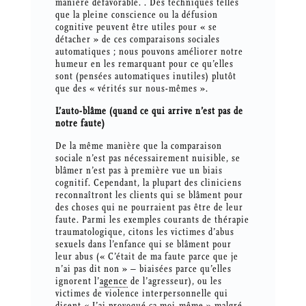
manière défavorable. . Des techniques telles
que la pleine conscience ou la défusion
cognitive peuvent être utiles pour « se
détacher » de ces comparaisons sociales
automatiques ; nous pouvons améliorer notre
humeur en les remarquant pour ce qu’elles
sont (pensées automatiques inutiles) plutôt
que des « vérités sur nous-mêmes ».
L’auto-blâme (quand ce qui arrive n’est pas de
notre faute)
De la même manière que la comparaison
sociale n’est pas nécessairement nuisible, se
blâmer n’est pas à première vue un biais
cognitif. Cependant, la plupart des cliniciens
reconnaîtront les clients qui se blâment pour
des choses qui ne pourraient pas être de leur
faute. Parmi les exemples courants de thérapie
traumatologique, citons les victimes d’abus
sexuels dans l’enfance qui se blâment pour
leur abus (« C’était de ma faute parce que je
n’ai pas dit non » – biaisées parce qu’elles
ignorent l’
agence
de l’agresseur), ou les
victimes de violence interpersonnelle qui
disent « J’ai provoqué ça moi-même » malgré