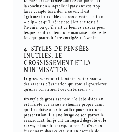
Damien est déformée dans ce cas parce que
la conclusion à laquelle il parvient est trop
large compte tenu des preuves. Il est
également plausible que son c-moins soit un
« blip » et qu’il réussisse bien aux tests à
l’avenir, ou qu’il y ait de bonnes raisons pour
lesquelles il a obtenu une mauvaise note cette
fois qui pourrait être corrigée à l’avenir.
4- STYLES DE PENSÉES
INUTILES: LE
GROSSISSEMENT ET LA
MINIMISATION
Le grossissement et la minimisation sont «
des erreurs d’évaluation qui sont si grossières
qu’elles constituent des distorsions » .
Exemple de grossissement : le bébé d’Adrien
est malade sur sa seule chemise propre avant
qu’il ne doive aller travailler pour faire une
présentation. Il a une image de son patron le
remarquant, lui jetant un regard dégoûté et le
renvoyant sur-le-champ. La pensée d’Adrien
(une image dans ce cas) est un exemple de