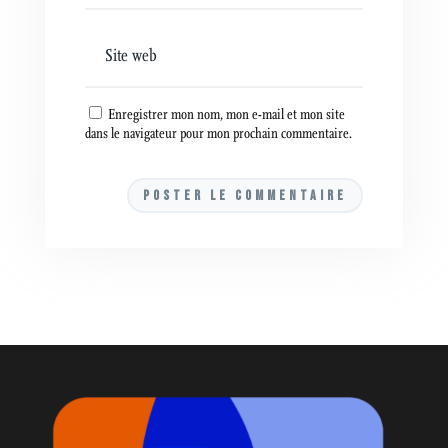
Enregistrer mon nom, mon e-mail et mon site
dans le navigateur pour mon prochain commentaire.
A
l
t
e
r
n
a
t
i
v
e
: