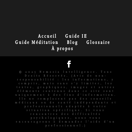
Accueil
Guide IE
Guide Méditation
Blog
Glossaire
À propos
© 2025 Nemosia Intelligence. Tous
Droits Réservés. (Avis de non-
responsabilité : les informations, y
compris, mais sans s'y limiter, les
textes, graphiques, images et autres
éléments contenus dans ce site sont
uniquement à des fins d'information.
Ils ne remplacent pas des conseils
médicaux ou de santé indépendants et
professionnels adaptés à votre
situation spécifique. Si vous
rencontrez des difficultés
psychologiques, nous vous
encourageons à demander l’aide d’un
professionnel.)