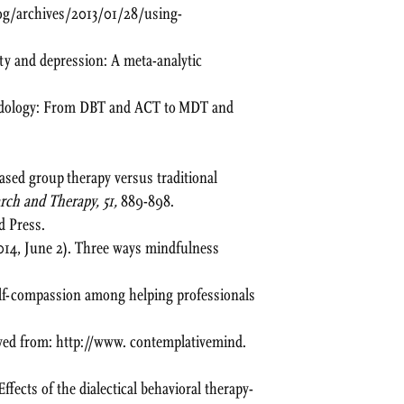
log/archives/2013/01/28/using-
ety and depression: A meta-analytic
thodology: From DBT and ACT to MDT and
based group therapy versus traditional
rch and Therapy, 51,
889-898.
d Press.
014, June 2). Three ways mindfulness
elf-compassion among helping professionals
ved from: http://www. contemplativemind.
 Effects of the dialectical behavioral therapy-