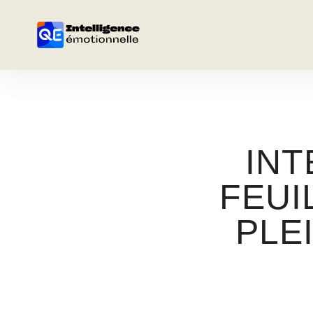
INT
FEUI
PLE