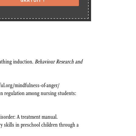
GRATUIT !
eathing induction.
Behaviour Research and
dful.org/mindfulness-of-anger/
tion regulation among nursing students:
disorder: A treatment manual.
ry skills in preschool children through a