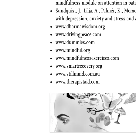
mindfulness module on attention in pati
Sundquist, J., Lilja, A., Palmér, K., Me
with depression, anxiety and stress and 
www.dharmawisdom.org
www.drivingpeace.com
www.dummies.com
www.mindful.org
www.mindfulnessexercises.com
www.smartrecovery.org
www.stillmind.com.au
www.therapistaid.com