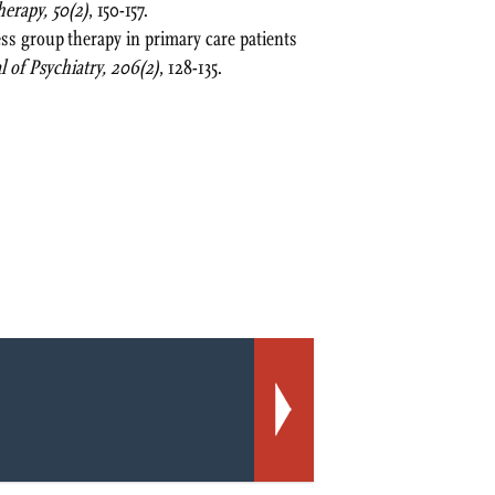
erapy, 50(2)
, 150-157.
ess group therapy in primary care patients
l of Psychiatry, 206(2)
, 128-135.