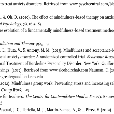
to treat anxiety disorders. Retrieved from www.psychcentral.com/b
A., & Oh, D. (2010). The effect of mindfulness-based therapy on anxi
al Psychology, 78
, 169-183.
). The evolution of a fundamentally mindfulness-based treatment me
sultation and Therapy 9(2)
, 1-3.
 L. L., Huta, V., & Antony, M. M. (2013). Mindfulness and acceptance-
cial anxiety disorder: A randomized controlled trial.
Behaviour Resea
oral Treatment of Borderline Personality Disorder. New York: Guilfor
ravings. (2017). Retrieved from www.alcoholrehab.com Nauman, E. (2
.greatergood.berkeley.edu
(2012). Mindfulness group work: Preventing stress and increasing s
in Group Work
, 1-15.
e for teachers.
The Center for Contemplative Mind in Society.
Retrie
f.
 Pascual, J. C., Portella, M. J., Martín-Blanco, A., & … Pérez, V. (2012).