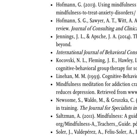
Hofmann, G. (2013). Using mindfulness 
mindfulness-to-treat-anxiety-disorders/
Hofmann, S. G., Sawyer, A. T., Witt, A. 
review.
Journal of Consulting and Clinic
Jennings, J. L., & Apsche, J. A. (2014
beyond.
International Journal of Behavioral Con
Kocovski, N. L., Fleming, J. E., Hawley,
cognitive-behavioral group therapy for so
Linehan, M. M. (1993). Cognitive-Behavi
Mindfulness meditation for addiction c
reduces depression. Retrieved from www
Newsome, S., Waldo, M., & Gruszka, C. 
in training.
The Journal for Specialists 
Saltzman, A. (2011). Mindfulness: A guid
org/Mindfulness-A_Teachers_Guide. pd
Soler, J., Valdepérez, A., Feliu-Soler, A.,