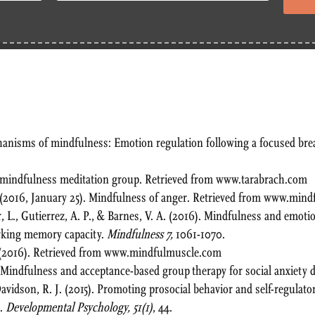
chanisms of mindfulness: Emotion regulation following a focused br
 a mindfulness meditation group. Retrieved from www.tarabrach.com
f. (2016, January 25). Mindfulness of anger. Retrieved from www.min
, L., Gutierrez, A. P., & Barnes, V. A. (2016). Mindfulness and emo
orking memory capacity.
Mindfulness 7,
1061-1070.
(2016). Retrieved from www.mindfulmuscle.com
. Mindfulness and acceptance-based group therapy for social anxiety 
 Davidson, R. J. (2015). Promoting prosocial behavior and self-regulato
m.
Developmental Psychology, 51(1)
, 44.