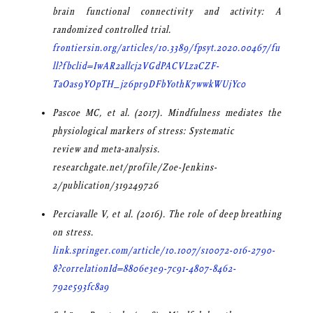
brain functional connectivity and activity: A
randomized controlled trial.
frontiersin.org/articles/10.3389/fpsyt.2020.00467/fu
ll?fbclid=IwAR2allcj2VGdPACVLzaCZF-
TaOas9YOpTH_jz6pr9DFbYothK7wwkWUjYc0
Pascoe MC, et al. (2017). Mindfulness mediates the
physiological markers of stress: Systematic
review and meta-analysis.
researchgate.net/profile/Zoe-Jenkins-
2/publication/319249726
Perciavalle V, et al. (2016). The role of deep breathing
on stress.
link.springer.com/article/10.1007/s10072-016-2790-
8?correlationId=8806e3e9-7c91-4807-8462-
792e593fc8a9