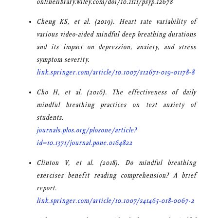
onlinelibrary.wiley.com/doi/10.1111/psyp.12678
Cheng KS, et al. (2019). Heart rate variability of
various video-aided mindful deep breathing durations
and its impact on depression, anxiety, and stress
symptom severity.
link.springer.com/article/10.1007/s12671-019-01178-8
Cho H, et al. (2016). The effectiveness of daily
mindful breathing practices on test anxiety of
students.
journals.plos.org/plosone/article?
id=10.1371/journal.pone.0164822
Clinton V, et al. (2018). Do mindful breathing
exercises benefit reading comprehension? A brief
report.
link.springer.com/article/10.1007/s41465-018-0067-2