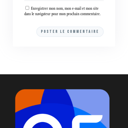
Enregistrer mon nom, mon e-mail et mon site
dans le navigateur pour mon prochain commentaire.
A
l
t
e
r
n
a
t
i
v
e
: