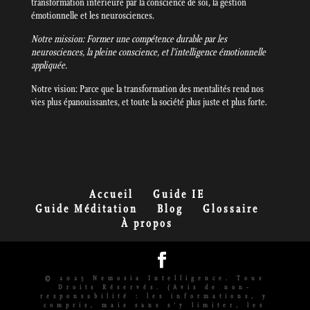
transformation intérieure par la conscience de soi, la gestion
émotionnelle et les neurosciences.
Notre mission: Former une compétence durable par les
neurosciences, la pleine conscience, et l’intelligence émotionnelle
appliquée.
Notre vision: Parce que la transformation des mentalités rend nos
vies plus épanouissantes, et toute la société plus juste et plus forte.
Accueil
Guide IE
Guide Méditation
Blog
Glossaire
À propos
© 2025 Nemosia Intelligence. Tous
Droits Réservés. (Avis de non-
responsabilité : les informations, y
compris, mais sans s'y limiter, les