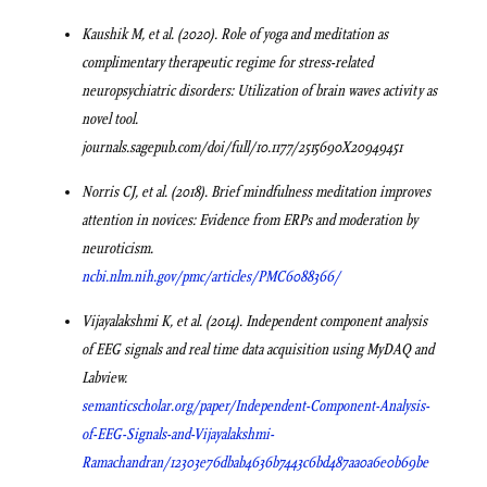
Kaushik M, et al. (2020). Role of yoga and meditation as
complimentary therapeutic regime for stress-related
neuropsychiatric disorders: Utilization of brain waves activity as
novel tool.
journals.sagepub.com/doi/full/10.1177/2515690X20949451
Norris CJ, et al. (2018). Brief mindfulness meditation improves
attention in novices: Evidence from ERPs and moderation by
neuroticism.
ncbi.nlm.nih.gov/pmc/articles/PMC6088366/
Vijayalakshmi K, et al. (2014). Independent component analysis
of EEG signals and real time data acquisition using MyDAQ and
Labview.
semanticscholar.org/paper/Independent-Component-Analysis-
of-EEG-Signals-and-Vijayalakshmi-
Ramachandran/12303e76dbab4636b7443c6bd487aa0a6e0b69be