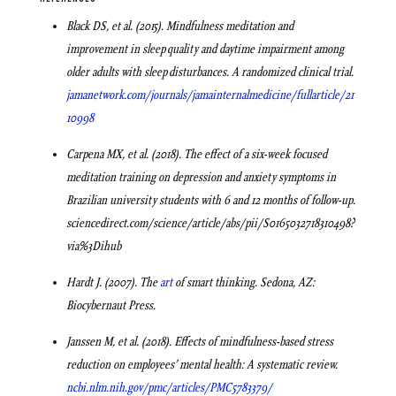
Black DS, et al. (2015). Mindfulness meditation and
improvement in sleep quality and daytime impairment among
older adults with sleep disturbances. A randomized clinical trial.
jamanetwork.com/journals/jamainternalmedicine/fullarticle/21
10998
Carpena MX, et al. (2018). The effect of a six-week focused
meditation training on depression and anxiety symptoms in
Brazilian university students with 6 and 12 months of follow-up.
sciencedirect.com/science/article/abs/pii/S0165032718310498?
via%3Dihub
Hardt J. (2007). The
art
of smart thinking. Sedona, AZ:
Biocybernaut Press.
Janssen M, et al. (2018). Effects of mindfulness-based stress
reduction on employees’ mental health: A systematic review.
ncbi.nlm.nih.gov/pmc/articles/PMC5783379/