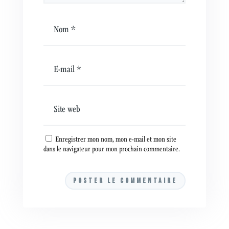
Enregistrer mon nom, mon e-mail et mon site
dans le navigateur pour mon prochain commentaire.
A
l
t
e
r
n
a